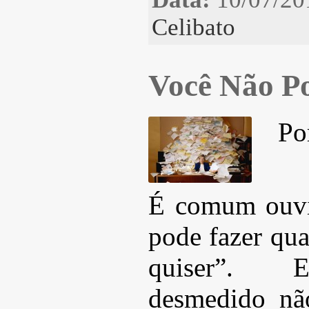
Celibato
Você Não P
Po
É comum ouvi
pode fazer qua
quiser”. E
desmedido nã