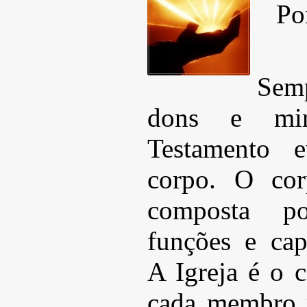
Po
Semp
dons e min
Testamento 
corpo. O co
composta 
funções e capa
A Igreja é o 
cada membro 