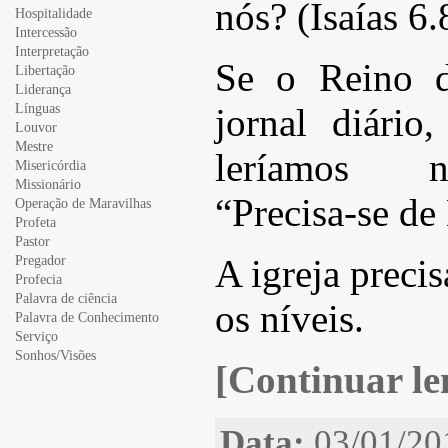
nós? (Isaías 6.
Hospitalidade
Intercessão
Interpretação
Se o Reino d
Libertação
Liderança
Línguas
jornal diário
Louvor
Mestre
leríamos no
Misericórdia
Missionário
“Precisa-se de
Operação de Maravilhas
Profeta
Pastor
Pregador
A igreja preci
Profecia
Palavra de ciência
os níveis.
Palavra de Conhecimento
Serviço
Sonhos/Visões
[Continuar len
Data:
03/01/20