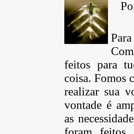
Po
Para
Com 
feitos para t
coisa. Fomos c
realizar sua v
vontade é am
as necessidad
foram feitos 