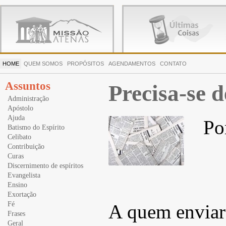
HOME
QUEM SOMOS
PROPÓSITOS
AGENDAMENTOS
CONTATO
Assuntos
Precisa-se d
Administração
Apóstolo
Ajuda
Po
Batismo do Espírito
Celibato
Contribuição
Curas
Discernimento de espíritos
Evangelista
Ensino
Exortação
Fé
A quem enviare
Frases
Geral