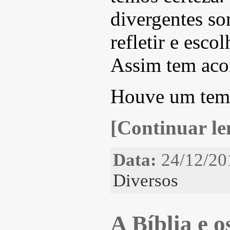
divergentes s
refletir e esco
Assim tem aco
Houve um te
[Continuar len
Data:
24/12/20
Diversos
A Bíblia e o