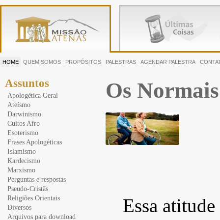
HOME
QUEM SOMOS
PROPÓSITOS
PALESTRAS
AGENDAR PALESTRA
CONTA
Assuntos
Os Normais
Apologética Geral
Ateísmo
Darwinismo
Cultos Afro
Esoterismo
Frases Apologéticas
Islamismo
Kardecismo
Marxismo
Perguntas e respostas
Pseudo-Cristãs
Religiões Orientais
Essa atitude
Diversos
Arquivos para download