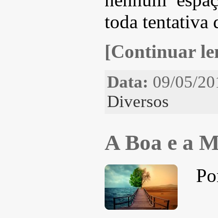
toda tentativa 
[Continuar len
Data:
09/05/20
Diversos
A Boa e a M
Po