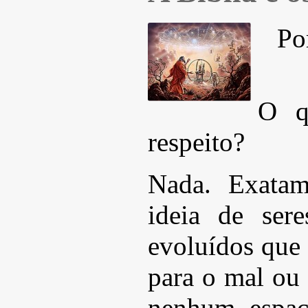
Po
O q
respeito?
Nada. Exatam
ideia de ser
evoluídos que 
para o mal ou
nenhum espaç