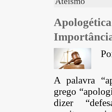
Ateísmo
Apologética
Importância
Po
A palavra “a
grego “apologi
dizer “defe