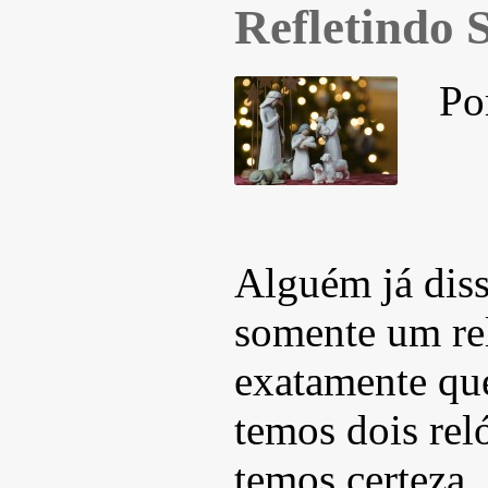
Refletindo 
Po
Alguém já dis
somente um re
exatamente qu
temos dois rel
temos certeza.