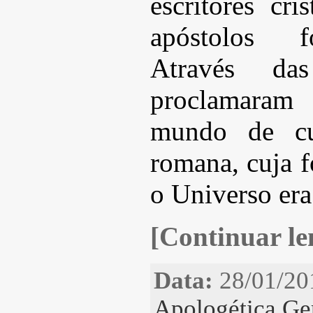
escritores cri
apóstolos f
Através das
proclamara
mundo de cul
romana, cuja f
o Universo er
[Continuar len
Data:
28/01/20
Apologética Ge