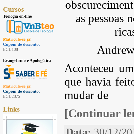
obscureciment
Cursos
as pessoas n
Teologia on-line
rica
Matricule-se já!
Cupom de desconto:
Andrew
EGU108
Evangelismo e Apologética
Aconteceu um
que havia fei
Matricule-se já!
mudar de
Cupom de desconto:
EGU2875
Links
[Continuar len
Data:
30/12/20