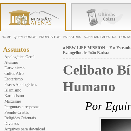
HOME
QUEM SOMOS
PROPÓSITOS
PALESTRAS
AGENDAR PALESTRA
CONTA
«
NEW LIFE MISSION – E o Estranh
Assuntos
Evangelho de João Batista
Apologética Geral
Ateísmo
Celibato Bí
Darwinismo
Cultos Afro
Esoterismo
Humano
Frases Apologéticas
Islamismo
Kardecismo
Marxismo
Por Eguin
Perguntas e respostas
Pseudo-Cristãs
Religiões Orientais
Diversos
Arquivos para download