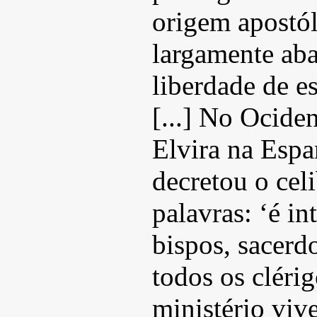
origem apostól
largamente ab
liberdade de e
[...] No Ocide
Elvira na Espa
decretou o cel
palavras: ‘é in
bispos, sacerd
todos os cléri
ministério viv