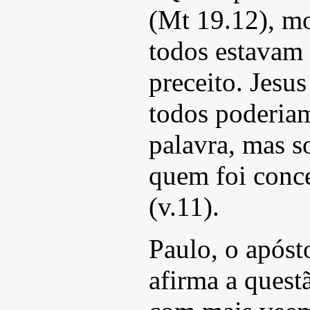
(Mt 19.12), m
todos estavam 
preceito. Jesu
todos poderiam
palavra, mas s
quem foi conce
(v.11).
Paulo, o apósto
afirma a quest