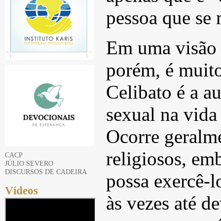
pessoa que se 
Em uma visão b
porém, é muito
Celibato é a a
sexual na vida
Ocorre geralm
religiosos, em
CACP
JÚLIO SEVERO
DISCURSOS DE CADEIRA
possa exercê-l
Vídeos
às vezes até de