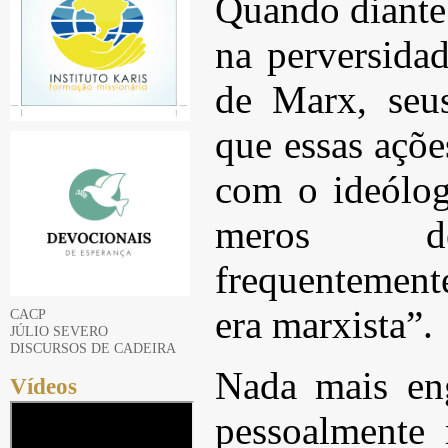
Quando diante 
na perversidad
de Marx, seu
que essas açõe
com o ideólo
meros de
frequentement
era marxista”.
CACP
JÚLIO SEVERO
DISCURSOS DE CADEIRA
Nada mais en
Vídeos
pessoalmente 