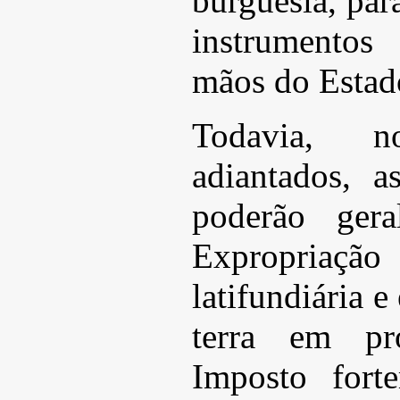
burguesia, par
instrumento
mãos do Esta
Todavia, 
adiantados, a
poderão gera
Expropriaçã
latifundiária 
terra em pr
Imposto forte