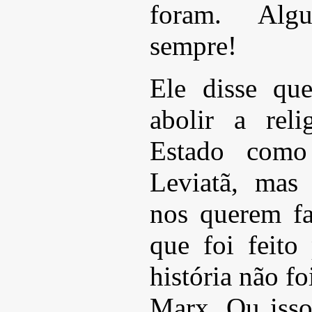
foram. Alg
sempre!
Ele disse qu
abolir a rel
Estado como
Leviatã, mas
nos querem fa
que foi feit
história não f
Marx. Ou isso