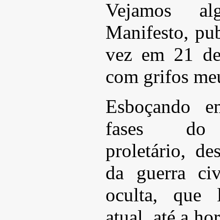
Vejamos al
Manifesto, pub
vez em 21 de
com grifos me
Esboçando em
fases do 
proletário, de
da guerra ci
oculta, que 
atual, até a h