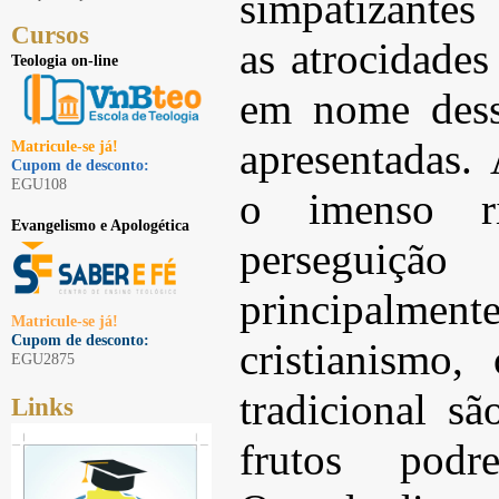
simpatizante
Cursos
as atrocidades
Teologia on-line
em nome dess
apresentadas. 
Matricule-se já!
Cupom de desconto:
EGU108
o imenso r
Evangelismo e Apologética
perseguiç
principal
Matricule-se já!
Cupom de desconto:
cristianismo,
EGU2875
tradicional s
Links
frutos pod