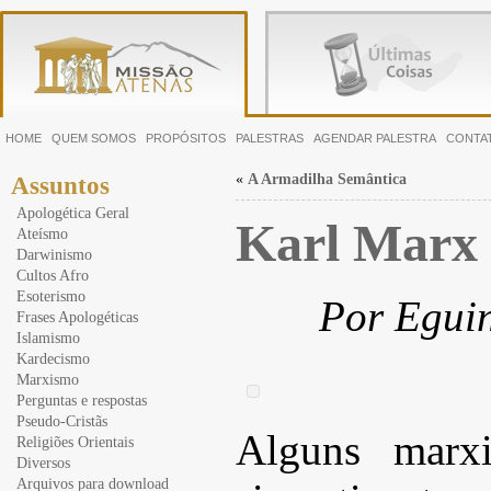
HOME
QUEM SOMOS
PROPÓSITOS
PALESTRAS
AGENDAR PALESTRA
CONTA
«
A Armadilha Semântica
Assuntos
Apologética Geral
Karl Marx 
Ateísmo
Darwinismo
Cultos Afro
Esoterismo
Por Eguin
Frases Apologéticas
Islamismo
Kardecismo
Marxismo
Perguntas e respostas
Pseudo-Cristãs
Alguns marxi
Religiões Orientais
Diversos
Arquivos para download