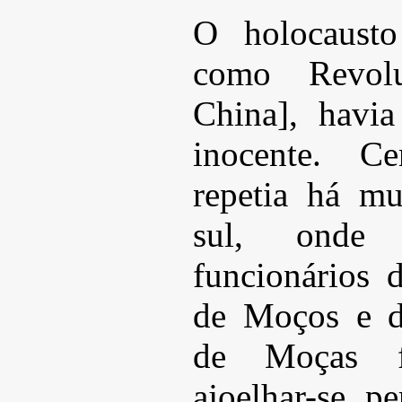
O holocausto
como Revolu
China], havia
inocente. C
repetia há mu
sul, onde
funcionários 
de Moços e d
de Moças f
ajoelhar-se 