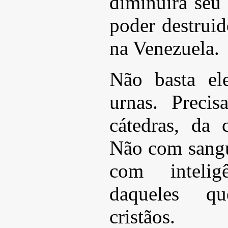
diminuirá seu
poder destrui
na Venezuela.
Não basta el
urnas. Precis
cátedras, da 
Não com sangu
com inteli
daqueles q
cristãos.