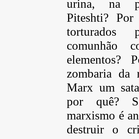
urina, na 
Piteshti? Por
torturados
comunhão c
elementos? 
zombaria da r
Marx um satan
por quê? S
marxismo é ant
destruir o cr