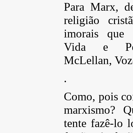
Para Marx, d
religião cri
imorais que 
Vida e Pe
McLellan, Voze
.
Como, pois con
marxismo? Qu
tente fazê-lo 