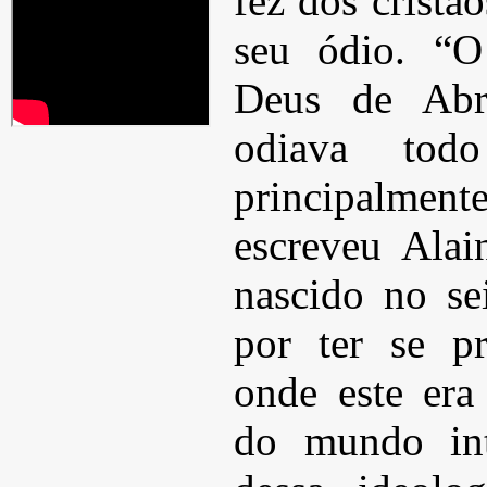
fez dos cristã
seu ódio. “O
Deus de Abr
odiava tod
principalme
escreveu Alai
nascido no se
por ter se p
onde este era 
do mundo int