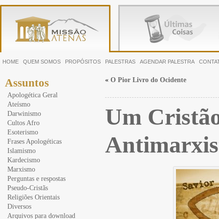
HOME
QUEM SOMOS
PROPÓSITOS
PALESTRAS
AGENDAR PALESTRA
CONTA
«
O Pior Livro do Ocidente
Assuntos
Apologética Geral
Ateísmo
Um Cristão
Darwinismo
Cultos Afro
Esoterismo
Antimarxis
Frases Apologéticas
Islamismo
Kardecismo
Marxismo
Perguntas e respostas
Pseudo-Cristãs
Religiões Orientais
Diversos
Arquivos para download