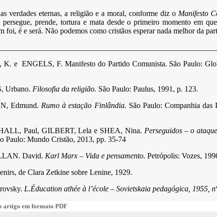
 as verdades eternas, a religião e a moral, conforme diz o
Manifesto C
persegue, prende, tortura e mata desde o primeiro momento em qu
m foi, é e será. Não podemos como cristãos esperar nada melhor da part
________________________________________________________
. e ENGELS, F. Manifesto do Partido Comunista. São Paulo: Glob
, Urbano.
Filosofia da religião.
São Paulo: Paulus, 1991, p. 123.
N, Edmund.
Rumo à estação Finlândia.
São Paulo: Companhia das L
LL, Paul, GILBERT, Lela e SHEA, Nina.
Perseguidos – o ataque
o Paulo: Mundo Cristão, 2013, pp. 35-74
LAN. David.
Karl Marx – Vida e pensamento.
Petrópolis: Vozes, 199
nirs, de Clara Zetkine sobre Lenine, 1929.
trovsky.
L.Éducation athée à l’école – Sovietskaia pedagógica, 1955, n
 artigo em formato PDF