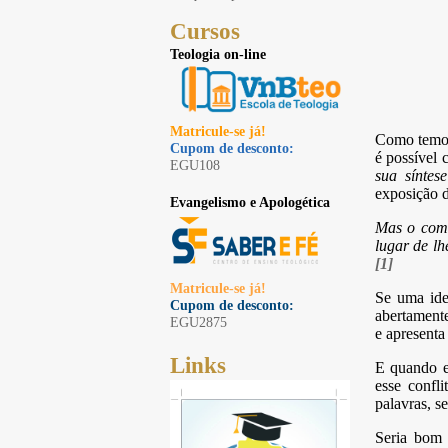
Cursos
Teologia on-line
Matricule-se já!
Como temo
Cupom de desconto:
é possível 
EGU108
sua síntes
exposição d
Evangelismo e Apologética
Mas o comu
lugar de lh
[1]
Matricule-se já!
Se uma ideo
Cupom de desconto:
abertamente
EGU2875
e apresenta
Links
E quando es
esse confl
palavras, s
Seria bom 