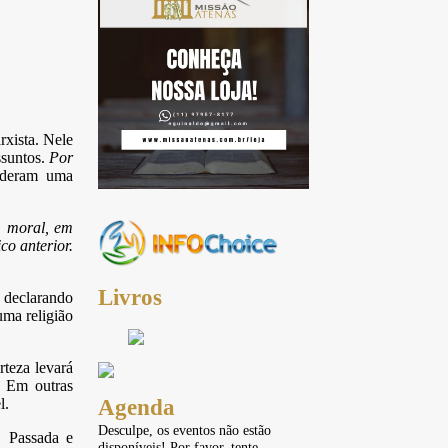
xista. Nele
ssuntos.
Por
ideram uma
, moral, em
co anterior.
Livros
á declarando
uma religião
rteza levará
. Em outras
Agenda
l.
Desculpe, os eventos não estão
. Passada e
disponíveis! Por favor, tente