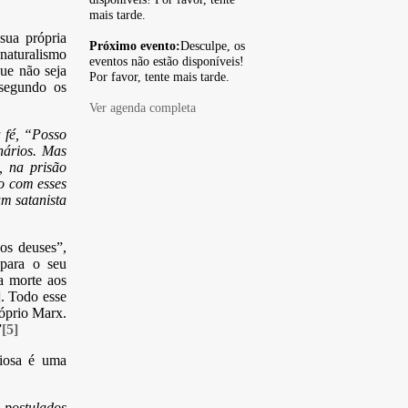
mais tarde.
sua própria
Próximo evento:
Desculpe, os
naturalismo
eventos não estão disponíveis!
ue não seja
Por favor, tente mais tarde.
 segundo os
Ver agenda completa
 fé, “Posso
nários. Mas
, na prisão
o com esses
m satanista
os deuses”,
para o seu
a morte aos
]
. Todo esse
róprio Marx.
”
[5]
giosa é uma
 postulados