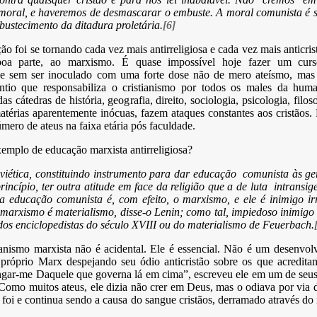
 moral, e haveremos de desmascarar o embuste. A moral comunista é 
obustecimento da ditadura proletária.
[6]
ão foi se tornando cada vez mais antirreligiosa e cada vez mais anticri
boa parte, ao marxismo. É quase impossível hoje fazer um cu
de sem ser inoculado com uma forte dose não de mero ateísmo, mas
ntio que responsabiliza o cristianismo por todos os males da hum
as cátedras de história, geografia, direito, sociologia, psicologia, filoso
térias aparentemente inócuas, fazem ataques constantes aos cristãos.
mero de ateus na faixa etária pós faculdade.
mplo de educação marxista antirreligiosa?
oviética, constituindo instrumento para dar educação comunista às ge
rincípio, ter outra atitude em face da religião que a de luta intransig
da educação comunista é, com efeito, o marxismo, e ele é inimigo irr
 marxismo é materialismo, disse-o Lenin; como tal, impiedoso inimigo 
os enciclopedistas do século XVIII ou do materialismo de Feuerbach.
ianismo marxista não é acidental. Ele é essencial. Não é um desenvo
próprio Marx despejando seu ódio anticristão sobre os que acredit
ngar-me Daquele que governa lá em cima”, escreveu ele em um de seu
Como muitos ateus, ele dizia não crer em Deus, mas o odiava por via 
 foi e continua sendo a causa do sangue cristãos, derramado através d