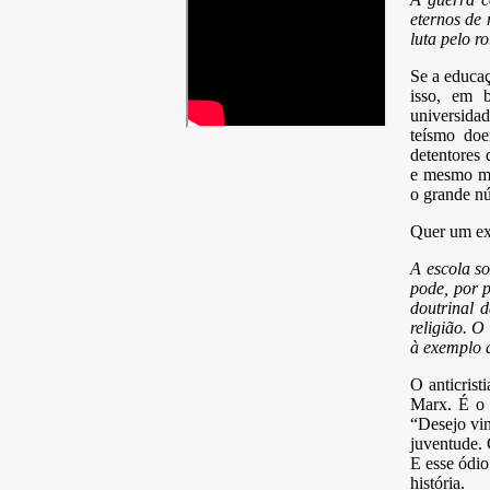
eternos de
luta pelo r
Se a educaç
isso, em 
universida
teísmo doe
detentores d
e mesmo ma
o grande nú
Quer um exe
A escola s
pode, por p
doutrinal 
religião. O
à exemplo d
O anticrist
Marx. É o 
“Desejo vi
juventude. 
E esse ódio
história.