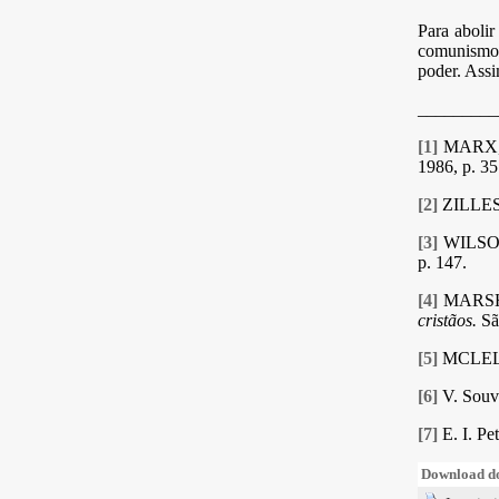
Para abolir
comunismo 
poder. Assi
_________
[1]
MARX, K
1986, p. 35
[2]
ZILLES
[3]
WILSO
p. 147.
[4]
MARSHA
cristãos.
Sã
[5]
MCLEL
[6]
V. Souve
[7]
E. I. Pe
Download do