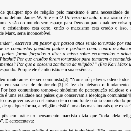
 de qualquer tipo de religião pelo marxismo é uma necessidade de 
Como definiu James W. Sire em
O Universo ao lado,
o marxismo é o 
, uma visão do mundo sem espaço para Deus ou para qualquer coisa q
e o cristianismo está certo, então o marxismo está errado e isso,
de Marx, seria inconcebível.
ender”, escreveu um pastor que passou anos sendo torturado por sua
ue os comunistas prendam padres e pastores como contra-revolucio
 padres foram forçados a dizer a missa sobre excrementos e urina
Piteshti? Por que cristãos foram torturados para tomarem a comunhã
mentos? Por que a obscena zombaria da religião?” (Era Karl Marx u
espondo. Porque ele é anticristão em sua essência.
teu muito antes de ser comunista.
[2]
“Numa só palavra: odeio todos 
le em sua tese de doutorado.
[3]
E fez do ateísmo o fundamento 
. Por isso comunismo tornou-se sinônimo de perseguição religiosa e 
nda é uma realidade nos países que conservam a ideologia comunista
[4
to dos governos ao cristianismo tem como fonte o ódio concreto do p
 de qualquer forma, a religião cristã é uma das mais imorais que existe
 pôs em prática o pensamento marxista dizia que “toda ideia reli
”. E acrescentava:
ontra quaisquer cristão é para nós lei inabalável. Não cremos em