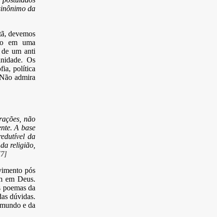
sinônimo da
stã, devemos
rso em uma
 de um anti
anidade. Os
fia, política
 Não admira
rações, não
ente. A base
edutível da
da religião,
[7]
lvimento pós
am em Deus.
s poemas da
das dúvidas.
o mundo e da