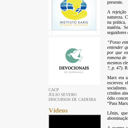
presente.
A rejeição
natureza. 
na prática
matéria. S
seguidores 
“Posso ent
entender q
por que os
romena de 
mesmos ele
?, p. 47).
R
Marx era a
escreveu e
socialismo
CACP
cristãos ai
JÚLIO SEVERO
ódio concre
DISCURSOS DE CADEIRA
“Para Marx,
Vídeos
Lênin, que
abominação
A guerra c