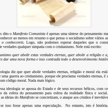
s dito o
Manifesto Comunista
é apenas uma síntese do pensamento mar
conhecer ao menos em resumo o que pensa o socialismo sobre vários a
e o conhecereis.
Logo, não podemos esperar daqueles que o cons
e verdades qualquer simpatia com o cristianismo. Nele está escrito:
nismo quer abolir estas verdades eternas, quer abolir a religião e a
es dar uma nova forma e isso contradiz todo o desenvolvimento históri
logia diz que quer abolir verdades eternas, religião e moral ela est
 uma guerra ao cristianismo, porque ele proclama verdades eternas, é 
 um código moral. Nada mais lógico.
sa ideologia se apossa do Estado e de seus recursos bélicos, com ce
ito da esfera do pensamento para esfera da realidade física e social
e as ideias do
Manifesto
se concretizam, o ataque aos cristãos é inevitáve
se isso fosse apenas uma especulação. No entanto, isto é história