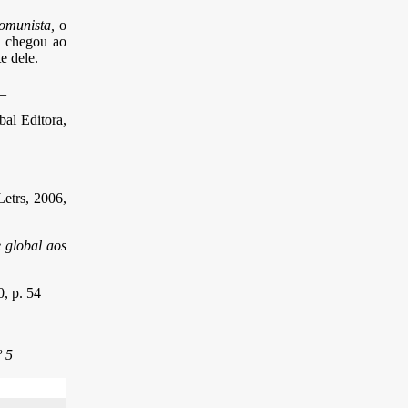
omunista,
o
e chegou ao
e dele.
_
al Editora,
etrs, 2006,
 global aos
0, p. 54
º 5