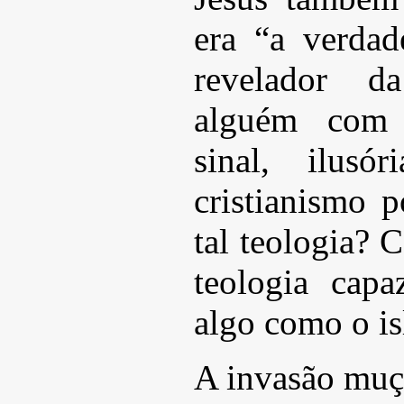
era “a verda
revelador d
alguém com 
sinal, ilusó
cristianismo 
tal teologia? 
teologia capa
algo como o i
A invasão muç