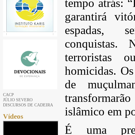
tempo atrás: “
garantirá vi
espadas, 
conquistas. 
terroristas
homicidas. Os
de muçulma
transformarã
CACP
JÚLIO SEVERO
DISCURSOS DE CADEIRA
islâmico em p
Vídeos
É uma prev