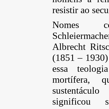
resistir ao sec
Nomes co
Schleiermach
Albrecht Rits
(1851 – 1930)
essa teologi
mortífera,
sustentáculo
significou