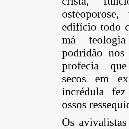
cristã, fu
osteoporose,
edifício todo 
má teolog
podridão nos
profecia que
secos em exé
incrédula fez
ossos ressequi
Os avivalistas