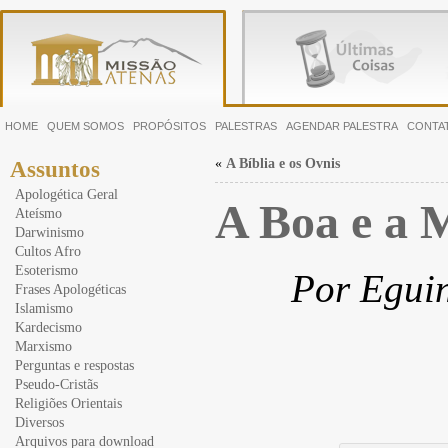
HOME
QUEM SOMOS
PROPÓSITOS
PALESTRAS
AGENDAR PALESTRA
CONTA
«
A Bíblia e os Ovnis
Assuntos
Apologética Geral
A Boa e a 
Ateísmo
Darwinismo
Cultos Afro
Esoterismo
Por Eguin
Frases Apologéticas
Islamismo
Kardecismo
Marxismo
Perguntas e respostas
Pseudo-Cristãs
Religiões Orientais
Diversos
Arquivos para download