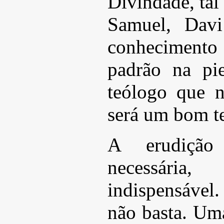
Divindade, tal
Samuel, Davi
conhecimento
padrão na pi
teólogo que n
será um bom t
A erudiçã
necessár
indispensáve
não basta. Um