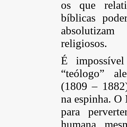
os que relat
bíblicas pode
absolutiz
religiosos.
É impossível
“teólogo” a
(1809 – 1882)
na espinha. O
para perverte
humana, mesm