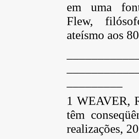
em uma font
Flew, filóso
ateísmo aos 80
___________
___________
_________
1 WEAVER, Ri
têm conseqüê
realizações, 2