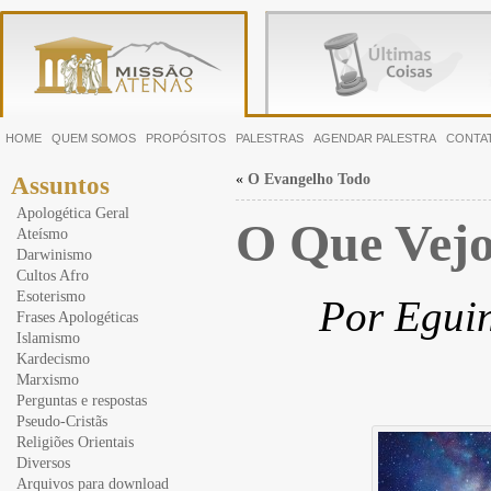
HOME
QUEM SOMOS
PROPÓSITOS
PALESTRAS
AGENDAR PALESTRA
CONTA
«
O Evangelho Todo
Assuntos
Apologética Geral
O Que Vej
Ateísmo
Darwinismo
Cultos Afro
Esoterismo
Por Eguin
Frases Apologéticas
Islamismo
Kardecismo
Marxismo
Perguntas e respostas
Pseudo-Cristãs
Religiões Orientais
Diversos
Arquivos para download