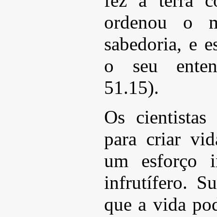
fez a terra 
ordenou o 
sabedoria, e 
o seu entend
51.15).
Os cientista
para criar vi
um esforço i
infrutífero. S
que a vida pod